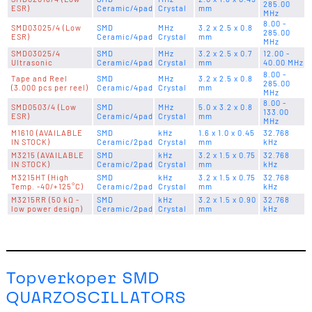
285.00
ESR)
Ceramic/4pad
Crystal
mm
MHz
8.00 -
SMD03025/4 (Low
SMD
MHz
3.2 x 2.5 x 0.8
285.00
ESR)
Ceramic/4pad
Crystal
mm
MHz
SMD03025/4
SMD
MHz
3.2 x 2.5 x 0.7
12.00 -
Ultrasonic
Ceramic/4pad
Crystal
mm
40.00 MHz
8.00 -
Tape and Reel
SMD
MHz
3.2 x 2.5 x 0.8
285.00
(3.000 pcs per reel)
Ceramic/4pad
Crystal
mm
MHz
8.00 -
SMD0503/4 (Low
SMD
MHz
5.0 x 3.2 x 0.8
133.00
ESR)
Ceramic/4pad
Crystal
mm
MHz
M1610 (AVAILABLE
SMD
kHz
1.6 x 1.0 x 0.45
32.768
IN STOCK)
Ceramic/2pad
Crystal
mm
kHz
M3215 (AVAILABLE
SMD
kHz
3.2 x 1.5 x 0.75
32.768
IN STOCK)
Ceramic/2pad
Crystal
mm
kHz
M3215HT (High
SMD
kHz
3.2 x 1.5 x 0.75
32.768
Temp. -40/+125°C)
Ceramic/2pad
Crystal
mm
kHz
M3215RR (50 kΩ -
SMD
kHz
3.2 x 1.5 x 0.90
32.768
low power design)
Ceramic/2pad
Crystal
mm
kHz
Topverkoper SMD
QUARZOSCILLATORS