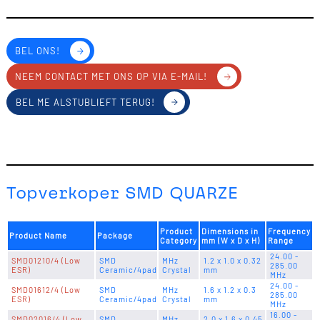
BEL ONS!
NEEM CONTACT MET ONS OP VIA E-MAIL!
BEL ME ALSTUBLIEFT TERUG!
Topverkoper SMD QUARZE
Product
Dimensions in
Frequency
Product Name
Package
Category
mm (W x D x H)
Range
24.00 -
SMD01210/4 (Low
SMD
MHz
1.2 x 1.0 x 0.32
285.00
ESR)
Ceramic/4pad
Crystal
mm
MHz
24.00 -
SMD01612/4 (Low
SMD
MHz
1.6 x 1.2 x 0.3
285.00
ESR)
Ceramic/4pad
Crystal
mm
MHz
16.00 -
SMD02016/4 (Low
SMD
MHz
2.0 x 1.6 x 0.45