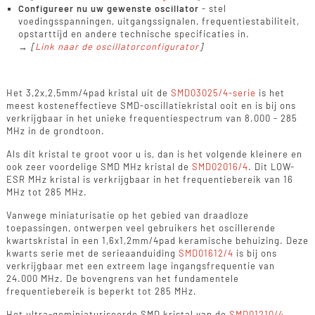
Configureer nu uw gewenste oscillator
- stel
voedingsspanningen, uitgangssignalen, frequentiestabiliteit,
opstarttijd en andere technische specificaties in.
→
[
Link naar de oscillatorconfigurator
]
Het 3,2x,2,5mm/4pad kristal uit de
SMD03025/4-serie
is het
meest kosteneffectieve SMD-oscillatiekristal ooit en is bij ons
verkrijgbaar in het unieke frequentiespectrum van 8.000 - 285
MHz in de grondtoon.
Als dit kristal te groot voor u is, dan is het volgende kleinere en
ook zeer voordelige SMD MHz kristal de
SMD02016/4
. Dit LOW-
ESR MHz kristal is verkrijgbaar in het frequentiebereik van 16
MHz tot 285 MHz.
Vanwege miniaturisatie op het gebied van draadloze
toepassingen, ontwerpen veel gebruikers het oscillerende
kwartskristal in een 1,6x1,2mm/4pad keramische behuizing. Deze
kwarts serie met de serieaanduiding
SMD01612/4
is bij ons
verkrijgbaar met een extreem lage ingangsfrequentie van
24.000 MHz. De bovengrens van het fundamentele
frequentiebereik is beperkt tot 285 MHz.
Het ultra-geminiaturiseerde SMD kristal van de
SMD01210/4