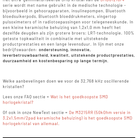
serie wordt met name gebruikt in de medische technologie -
bijvoorbeeld in gehoorapparaten, insulinepompen, Bluetooth
bloedsuikerpods, Bluetooth bloeddrukmeters, vingertop
pulsoximeters of in radiotoepassingen voor telegeneeskunde. In
een kleine keramische behuizing van 1,2x1,0 mm heeft het
dezelfde deugden als zijn grotere broers: LRT-technologie. 100%
geteste topkwaliteit in combinatie met uitstekende
productprestaties en een lange levensduur. In lijn met onze
bedrijfswaarden
: ondersteuning, innovatie,
leverbetrouwbaarheid, kwaliteit, uitstekende productprestaties,
duurzaamheid en kostenbesparing op lange termijn.
Welke aanbevelingen doen we voor de 32,768 kHz oscillerende
kristallen?
Lees onze FAQ sectie =
Wat is het goedkoopste SMD
horlogekristal?
Of ook in onze NewText sectie =
De M3215RR (50kOhm versie in
3,2x1,5mm/2pad keramische behuizing) is het goedkoopste SMD
horlogekristal van allemaal.