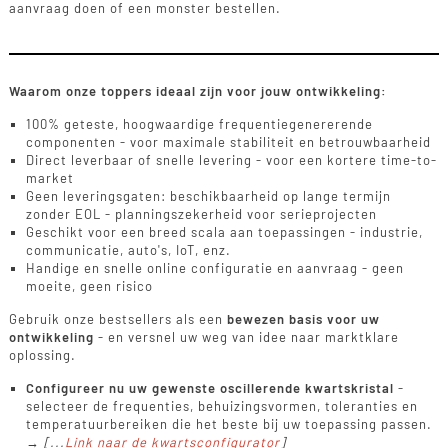
aanvraag doen of een monster bestellen.
Waarom onze toppers ideaal zijn voor jouw ontwikkeling:
100% geteste, hoogwaardige frequentiegenererende
componenten - voor maximale stabiliteit en betrouwbaarheid
Direct leverbaar of snelle levering - voor een kortere time-to-
market
Geen leveringsgaten: beschikbaarheid op lange termijn
zonder EOL - planningszekerheid voor serieprojecten
Geschikt voor een breed scala aan toepassingen - industrie,
communicatie, auto's, IoT, enz.
Handige en snelle online configuratie en aanvraag - geen
moeite, geen risico
Gebruik onze bestsellers als een
bewezen basis voor uw
ontwikkeling
- en versnel uw weg van idee naar marktklare
oplossing.
Configureer nu uw gewenste oscillerende kwartskristal
-
selecteer de frequenties, behuizingsvormen, toleranties en
temperatuurbereiken die het beste bij uw toepassing passen.
→
[...
Link naar de kwartsconfigurator
]