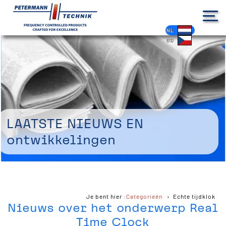
DE
EN
FR
ES
PL
IT
NL
HU
CS
Laatste nieuws en
ontwikkelingen
Je bent hier :
Categorieën
Echte tijdklok
Nieuws over het onderwerp Real
Time Clock