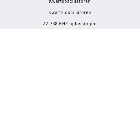
Kwartsoscillatoren
Kwarts oscillatoren
32.768 KHZ oplossingen
Top verkoper
JURIDISCHE ZAKEN
Wettelijke kennisgeving
Privacybeleid
Sitemap
NEEM CONTACT MET ONS OP
Lechwiesenstr. 13
D-86899 Landsberg
+49 819 130 53 95