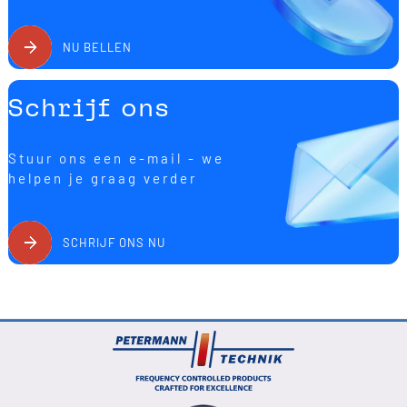
NU BELLEN
Schrijf ons
Stuur ons een e-mail - we
helpen je graag verder
SCHRIJF ONS NU