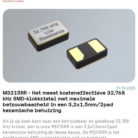
31-10-2025
M3215RR - Het meest kosteneffectieve 32,768
kHz SMD-klokkristal met maximale
betrouwbaarheid in een 3,2x1,5mm/2pad
keramische behuizing
Als je op zoek bent naar een betrouwbaar en goedkoop 32,768
kHz kristal, dan is onze M3215RR in een 3,2x1,5mm/2pad
keramische behuizing de ideale keuze. De M3215RR is het
goedkoopste SMD-uurwerkkristal ooit en kenmerkt…