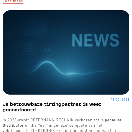
Lees meer
13-02-2026
Je betrouwbare timingpartner is weer
genomineerd
In 2026 wordt PETERMANN-TECHNIK verkozen tot
"Specialist
Distributor
of the Year" in de lezersenquête van het
vaktijdschrift ELEKTRONIK - en dat in het 30e jaar van het