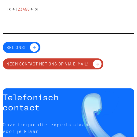
1
2
3
4
5
6
BEL ONS!
NEEM CONTACT MET ONS OP VIA E-MAIL!
Telefonisch
contact
Onze frequentie-experts staan
voor je klaar