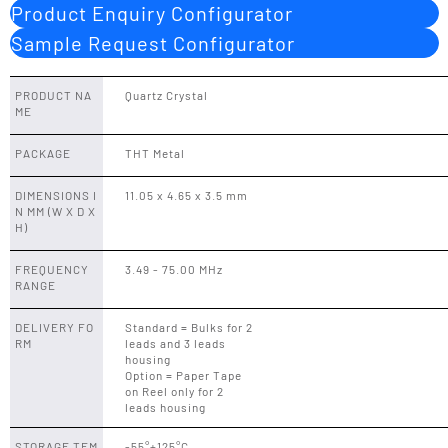
Product Enquiry Configurator
Sample Request Configurator
PRODUCT NA
Quartz Crystal
ME
PACKAGE
THT Metal
DIMENSIONS I
11.05 x 4.65 x 3.5 mm
N MM (W X D X
H)
FREQUENCY
3.49 - 75.00 MHz
RANGE
DELIVERY FO
Standard = Bulks for 2
RM
leads and 3 leads
housing
Option = Paper Tape
on Reel only for 2
leads housing
STORAGE TEM
-55°+125°C