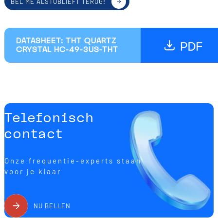
BEL ME ALSTUBLIEFT TERUG!
DATASHEET: THT QUARTZ
CRYSTAL HC-49-3US-THT
Telefonisch
contact
Onze frequentie-experts staan
voor je klaar
NU BELLEN