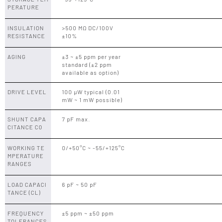
PERATURE
INSULATION
>500 MΩ DC/100V
RESISTANCE
±10%
AGING
±3 ~ ±5 ppm per year
standard (±2 ppm
available as option)
DRIVE LEVEL
100 µW typical (0.01
mW ~ 1 mW possible)
SHUNT CAPA
7 pF max.
CITANCE C0
WORKING TE
0/+50°C ~ -55/+125°C
MPERATURE
RANGES
LOAD CAPACI
6 pF ~ 50 pF
TANCE (CL)
FREQUENCY
±5 ppm ~ ±50 ppm
TOLERANCES