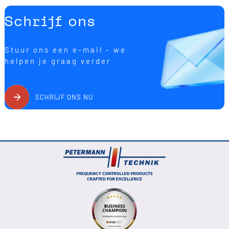
Schrijf ons
Stuur ons een e-mail - we
helpen je graag verder
SCHRIJF ONS NU