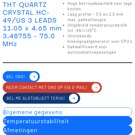
THT QUARTZ
Hoge betrouwbaarheid voor lage
kosten
CRYSTAL HC-
Laag profiel - 3,5 en 2,5 mm
49/US 3 LEADS
max. pakkethoogte
Uitgebreid temperatuurbereik
11.05 x 4.65 mm
tot -55/+125°C
3.48755 - 75.0
Uitstekende
kloksignaalgenerator voor CPU's
MHz
Gekwalificeerd voor
automobieltoepassingen
BEL ONS!
NEEM CONTACT MET ONS OP VIA E-MAIL!
BEL ME ALSTUBLIEFT TERUG!
Algemene gegevens
Temperatuurstabiliteit
Afmetingen