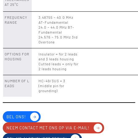
AT 25°C
FREQUENCY
3.48755 ~ 40.0 MHz
RANGE
AT-Fundamental
24.0 ~ 44.0 MHz BT-
Fundamental
24.576 ~ 75.0 MHz 3rd
Overtone
OPTIONS FOR
Insulator = for 2 leads
HOUSING
and 3 leads housing
Cutted leads = only for
2 leads housing
NUMBER OF L
HC-49/3US = 3
EADS
(middle pin for
grounding)
BEL ONS!
NEEM CONTACT MET ONS OP VIA E-MAIL!