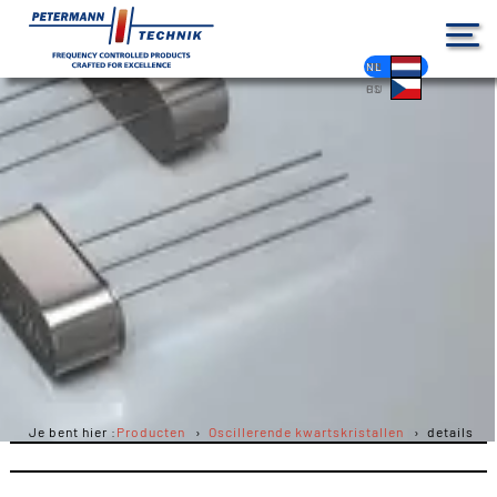
DE
EN
FR
ES
PL
IT
NL
HU
CS
Je bent hier :
Producten
Oscillerende kwartskristallen
details