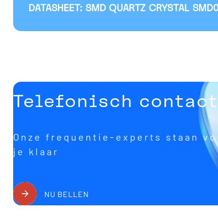
DATASHEET: SMD QUARTZ CRYSTAL SMD
Telefonisch contac
Onze frequentie-experts staan vo
je klaar
NU BELLEN