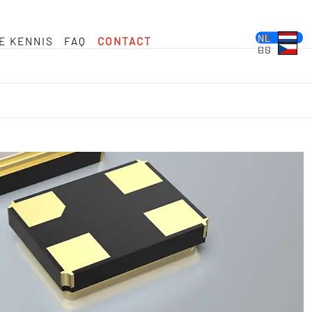
DE
EN
FR
ES
PL
IT
NL
E KENNIS
FAQ
CONTACT
HU
CS