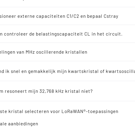
soscillatoren
en
ioneer externe capaciteiten C1/C2 en bepaal Cstray
8 kHz oplossingen
n controleer de belastingscapaciteit CL in het circuit.
en
lingen van MHz oscillerende kristallen
SMD Keramisch/4pads
erkopers
kristal 1,2 x 1,0 x 0,3
nd ik snel en gemakkelijk mijn kwartskristal of kwartsoscill
285
ische resonatoren
 resoneert mijn 32,768 kHz kristal niet?
verwijzing
iste kristal selecteren voor LoRaWAN®-toepassingen
ale aanbiedingen