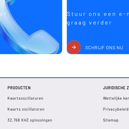
or
Stuur ons een e-
graag verder
SCHRIJF ONS NU
PRODUCTEN
JURIDISCHE 
Kwartsoscillatoren
Wettelijke ke
Kwarts oscillatoren
Privacybeleid
32.768 KHZ oplossingen
Sitemap