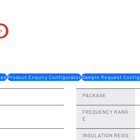
gen
Product Enquiry Configurator
Sample Request Config
PACKAGE
FREQUENCY RANG
E
INSULATION RESIS