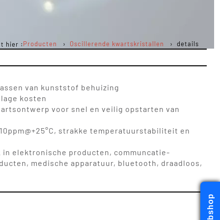
Producten
Oscillerende kwartskristallen
details
t hier :
lassen van kunststof behuizing
 lage kosten
artsontwerp voor snel en veilig opstarten van
±10ppm@+25°C, strakke temperatuurstabiliteit en
k in elektronische producten, communcatie-
ducten, medische apparatuur, bluetooth, draadloos,
Webshop