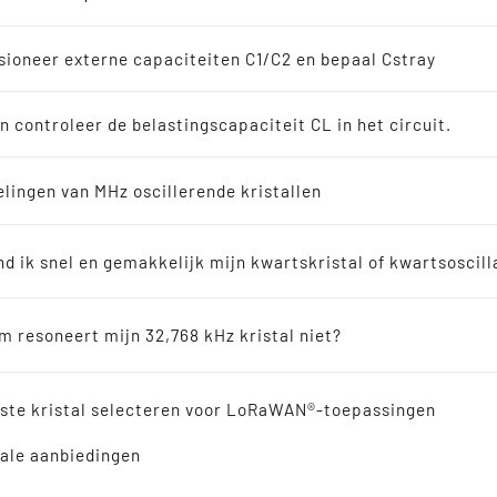
soscillatoren
en
ioneer externe capaciteiten C1/C2 en bepaal Cstray
8 kHz oplossingen
n controleer de belastingscapaciteit CL in het circuit.
en
lingen van MHz oscillerende kristallen
SMD QUARTZ CRYSTAL 3
erkopers
12.0 - 40.0 MHz FOR 
nd ik snel en gemakkelijk mijn kwartskristal of kwartsoscill
ische resonatoren
 resoneert mijn 32,768 kHz kristal niet?
verwijzing
iste kristal selecteren voor LoRaWAN®-toepassingen
ale aanbiedingen