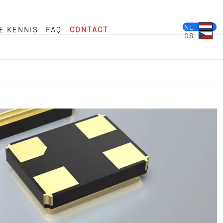
DE
EN
FR
ES
PL
IT
NL
E KENNIS
FAQ
CONTACT
HU
CS