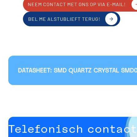
NEEM CONTACT MET ONS OP VIA E-MAIL!
BEL ME ALSTUBLIEFT TERUG!
DATASHEET: SMD QUARTZ CRYSTAL SMD
Telefonisch contac