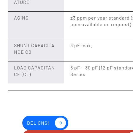
ATURE
AGING
±3 ppm per year standard (
ppm available on request)
SHUNT CAPACITA
3 pF max.
NCE C0
LOAD CAPACITAN
6 pF ~ 30 pF (12 pF standar
CE (CL)
Series
BEL ONS!