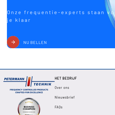
Onze frequentie-experts staan vo
je klaar
NU BELLEN
HET BEDRIJF
Over ons
Nieuwsbrief
FAQs