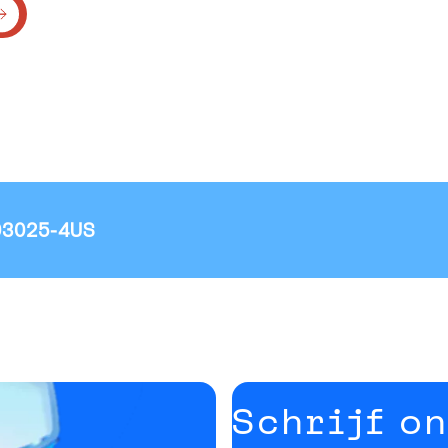
03025-4US
t
Schrijf o