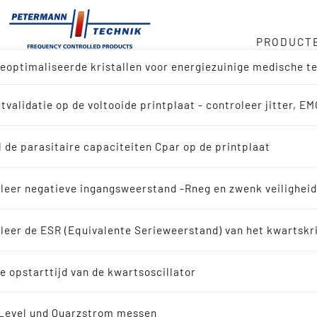
PRODUCT
optimaliseerde kristallen voor energiezuinige medische t
oorraad
tor
tvalidatie op de voltooide printplaat - controleer jitter, E
ctoverzicht
 kHz
e
 de parasitaire capaciteiten Cpar op de printplaat
n naar referentie-ontwerp
sketen
leer negatieve ingangsweerstand -Rneg en zwenk veilighei
ssing zoeken
leer de ESR (Equivalente Serieweerstand) van het kwartskr
id
lerende kwartskristallen
e opstarttijd van de kwartsoscillator
scillerende kwartskristallen
Level und Quarzstrom messen