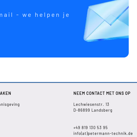
mail - we helpen je
ZAKEN
NEEM CONTACT MET ONS OP
nnisgeving
Lechwiesenstr. 13
D-86899 Landsberg
+49 819 130 53 95
info(at)petermann-technik.de