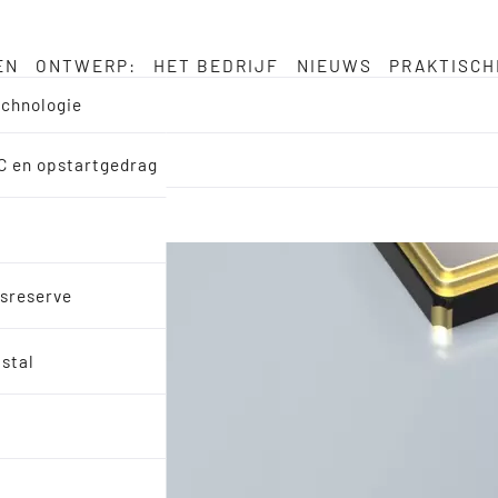
EN
ONTWERP:
HET BEDRIJF
NIEUWS
PRAKTISCH
echnologie
MC en opstartgedrag
dsreserve
istal