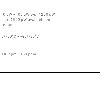
10 μW ~ 100 μW typ. / 200 μW
max. ( 500 μW available on
request)
0/+50°C ~ -40/+85°C
±10 ppm ~ ±50 ppm