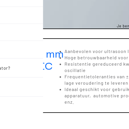
Je ben
.2 x 2.5 mm
Aanbevolen voor ultrasoon 
Hoge betrouwbaarheid voor
ULTRASONIC
Resistentie gereduceerd kw
ator?
oscillatie
Frequentietoleranties van 
lage veroudering te leveren
Ideaal geschikt voor gebrui
apparatuur, automotive pro
enz.