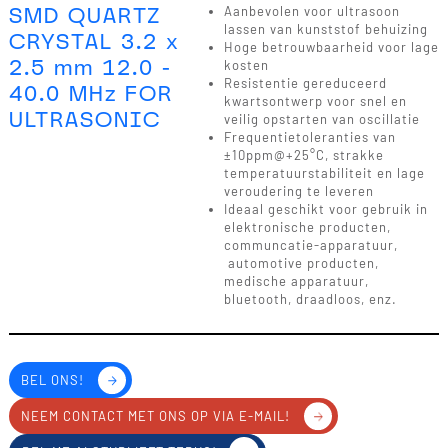
SMD QUARTZ
Aanbevolen voor ultrasoon
lassen van kunststof behuizing
CRYSTAL 3.2 x
Hoge betrouwbaarheid voor lage
2.5 mm 12.0 -
kosten
Resistentie gereduceerd
40.0 MHz FOR
kwartsontwerp voor snel en
ULTRASONIC
veilig opstarten van oscillatie
Frequentietoleranties van
±10ppm@+25°C, strakke
temperatuurstabiliteit en lage
veroudering te leveren
Ideaal geschikt voor gebruik in
elektronische producten,
communcatie-apparatuur,
automotive producten,
medische apparatuur,
bluetooth, draadloos, enz.
BEL ONS!
NEEM CONTACT MET ONS OP VIA E-MAIL!