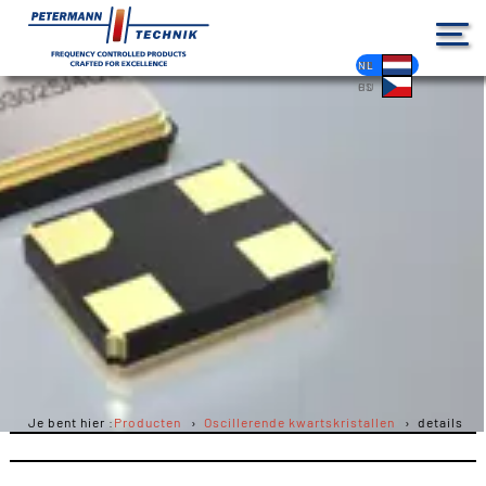
DE
EN
FR
ES
PL
IT
NL
HU
CS
Je bent hier :
Producten
Oscillerende kwartskristallen
details