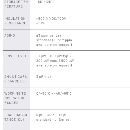
STORAGE TEM
-55°+125°C
PERATURE
INSULATION
>500 MΩ DC/100V
RESISTANCE
±10%
AGING
±3 ppm per year
standard (±1 or 2 ppm
available on request)
DRIVE LEVEL
10 μW ~ 100 μW typ. /
200 μW max. ( 500 μW
available on request)
SHUNT CAPA
3 pF max.
CITANCE C0
WORKING TE
0/+50°C ~ -40/+85°C
MPERATURE
RANGES
LOAD CAPACI
6 pF ~ 30 pF (12 pF
TANCE (CL)
standard), or Series