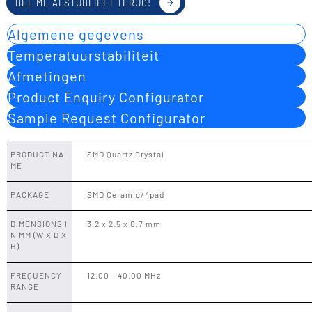
BEL ME ALSTUBLIEFT TERUG!
Algemene gegevens
Temperatuurstabiliteit
Afmetingen
Product Enquiry Configurator
Sample Request Configurator
PRODUCT NA
SMD Quartz Crystal
ME
PACKAGE
SMD Ceramic/4pad
DIMENSIONS I
3.2 x 2.5 x 0.7 mm
N MM (W X D X
H)
FREQUENCY
12.00 - 40.00 MHz
RANGE