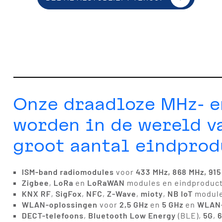
Onze draadloze MHz- e
worden in de wereld v
groot aantal eindprod
ISM-band radiomodules
voor
433 MHz, 868 MHz, 915
Zigbee
,
LoRa
en
LoRaWAN
modules en eindproduc
KNX RF
,
SigFox
,
NFC
,
Z-Wave
,
mioty
,
NB IoT
module
WLAN-oplossingen
voor
2,5 GHz
en
5 GHz
en
WLAN-
DECT-telefoons
,
Bluetooth Low Energy
(BLE),
5G
,