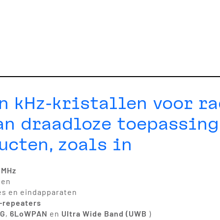
n kHz-kristallen voor r
an draadloze toepassing
ucten, zoals in
 MHz
ten
s en eindapparaten
repeaters
6G
,
6LoWPAN
en
Ultra Wide Band (UWB
)