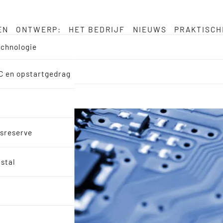
EN
ONTWERP:
HET BEDRIJF
NIEUWS
PRAKTISCH
echnologie
MC en opstartgedrag
dsreserve
istal