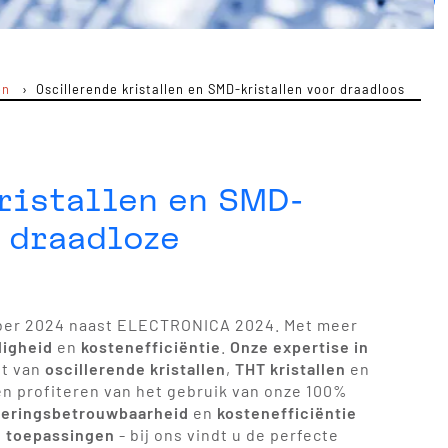
en
Oscillerende kristallen en SMD-kristallen voor draadloos
ristallen en SMD-
r draadloze
ember 2024 naast ELECTRONICA 2024. Met meer
ligheid
en
kostenefficiëntie
.
Onze expertise in
nt van
oscillerende kristallen
,
THT kristallen
en
en profiteren van het gebruik van onze 100%
veringsbetrouwbaarheid
en
kostenefficiëntie
e toepassingen
- bij ons vindt u de perfecte