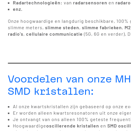
Radartechnologieën:
van
radarsensoren
en
radar
enz.
Onze hoogwaardige en langdurig beschikbare, 100% 
slimme meters,
slimme steden
,
slimme fabrieken
,
M2
radio's
,
cellulaire communicatie
(5G, 6G en verder), 
Voordelen van onze MH
SMD kristallen:
Al onze kwartskristallen zijn gebaseerd op onze e
Er worden alleen kwartsresonatoren uit onze eigen
Je ontvangt van ons alleen 100% geteste frequen
Hoogwaardige
oscillerende kristallen
en
SMD oscill