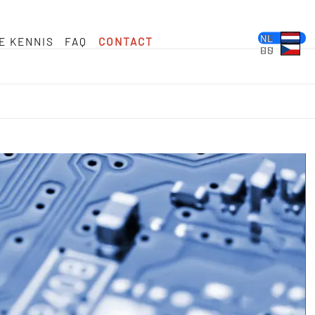
DE
EN
FR
ES
PL
IT
NL
E KENNIS
FAQ
CONTACT
HU
CS