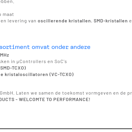
ebben.
p maat
 en levering van
oscillerende kristallen
,
SMD-kristallen
e
ssortiment omvat onder andere
 MHz
ken in µControllers en SoC's
 (SMD-TCXO)
kristaloscillatoren (VC-TCXO)
bH. Laten we samen de toekomst vormgeven en de pres
DUCTS - WELCOMTE TO PERFORMANCE!