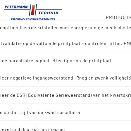
PRODUCT
optimaliseerde kristallen voor energiezuinige medische t
oorraad
tor
tvalidatie op de voltooide printplaat - controleer jitter, E
ctoverzicht
 kHz
e
 de parasitaire capaciteiten Cpar op de printplaat
n naar referentie-ontwerp
sketen
leer negatieve ingangsweerstand -Rneg en zwenk veilighei
ssing zoeken
leer de ESR (Equivalente Serieweerstand) van het kwartskr
id
lerende kwartskristallen
e opstarttijd van de kwartsoscillator
scillerende kwartskristallen
Level und Quarzstrom messen