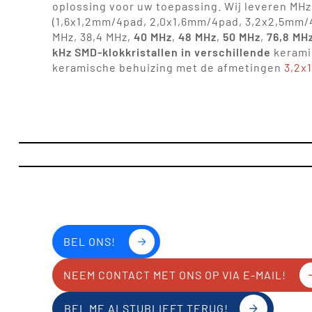
oplossing voor uw toepassing. Wij leveren MHz 
(1,6x1,2mm/4pad, 2,0x1,6mm/4pad, 3,2x2,5mm/
MHz, 38,4 MHz,
40 MHz
,
48 MHz
,
50 MHz
,
76,8 MH
kHz SMD-klokkristallen in verschillende
keramis
keramische behuizing met de afmetingen
3,2x
BEL ONS!
NEEM CONTACT MET ONS OP VIA E-MAIL!
BEL ME ALSTUBLIEFT TERUG!