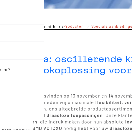
Producten
Speciale aanbieding
Je bent hier :
ektronica: oscillerende k
tekende klokoplossing voo
ator?
gress
, dat zal plaatsvinden op 13 november en 14 nov
steuning
op maat bieden wij u maximale
flexibiliteit
,
vei
rende componenten, ons uitgebreide productassortime
 centrale rol in veel
draadloze toepassingen
. Onze klant
wartskristallen
, die indruk maken door hun absolute
le
,
SMD TCXO
of
SMD VCTCXO
nodig hebt voor uw
draadloz