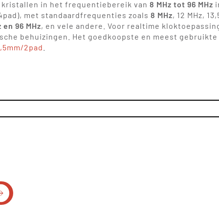
kristallen in het frequentiebereik van
8 MHz tot 96 MHz
i
4pad), met standaardfrequenties zoals
8 MHz
, 12 MHz, 13
z en 96 MHz
, en vele andere. Voor realtime kloktoepass
che behuizingen. Het goedkoopste en meest gebruikte 3
1,5mm/2pad
.