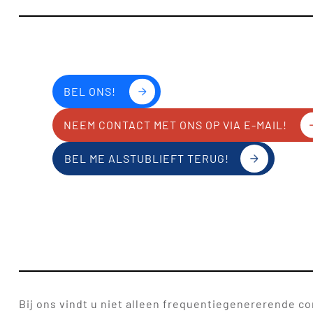
BEL ONS!
NEEM CONTACT MET ONS OP VIA E-MAIL!
BEL ME ALSTUBLIEFT TERUG!
Bij ons vindt u niet alleen frequentiegenererende c