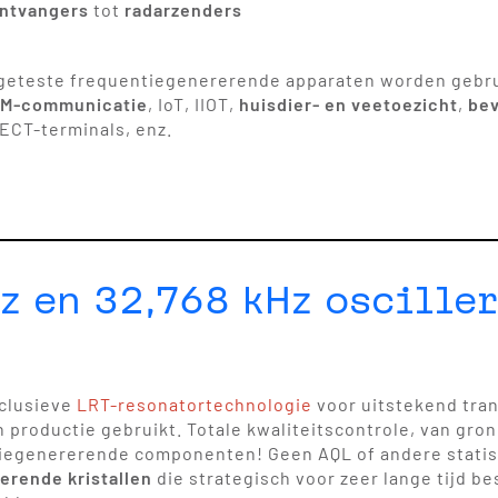
ontvangers
tot
radarzenders
geteste frequentiegenererende apparaten worden gebrui
M-communicatie
, IoT, IIOT,
huisdier- en veetoezicht
,
bev
DECT-terminals, enz.
z en 32,768 kHz osciller
xclusieve
LRT-resonatortechnologie
voor uitstekend tra
 productie gebruikt. Totale kwaliteitscontrole, van gron
tiegenererende componenten! Geen AQL of andere statis
erende kristallen
die strategisch voor zeer lange tijd be