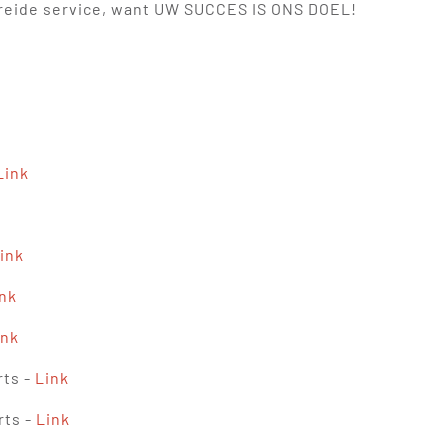
eide service, want UW SUCCES IS ONS DOEL!
Link
ink
nk
ink
rts -
Link
rts -
Link