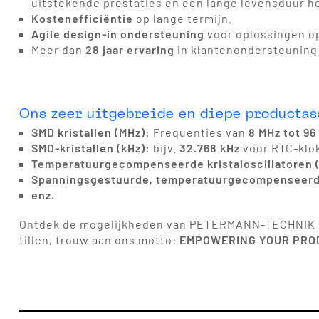
uitstekende prestaties en een lange levensduur h
Kostenefficiëntie
op lange termijn.
Agile design-in ondersteuning
voor oplossingen o
Meer dan
28 jaar ervaring
in klantenondersteuning
Ons zeer uitgebreide en diepe producta
SMD kristallen (MHz):
Frequenties van
8 MHz tot 96
SMD-kristallen (kHz):
bijv.
32.768 kHz
voor RTC-klok
Temperatuurgecompenseerde kristaloscillatoren
Spanningsgestuurde, temperatuurgecompenseerde 
enz.
Ontdek de mogelijkheden van PETERMANN-TECHNIK Gm
tillen, trouw aan ons motto:
EMPOWERING YOUR PRO