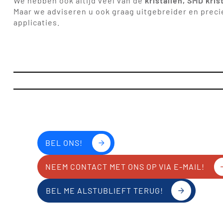
We hebben ook altijd veel van de
kristallen, SMD kris
Maar we adviseren u ook graag uitgebreider en precie
applicaties.
BEL ONS!
NEEM CONTACT MET ONS OP VIA E-MAIL!
BEL ME ALSTUBLIEFT TERUG!