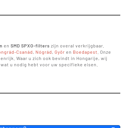
n
en
SMD SPXO-filters
zijn overal verkrijgbaar.
ongrád-Csanád
,
Nógrád
,
Győr
en
Boedapest
. Onze
rijk. Waar u zich ook bevindt in Hongarije, wij
 wat u nodig hebt voor uw specifieke eisen.