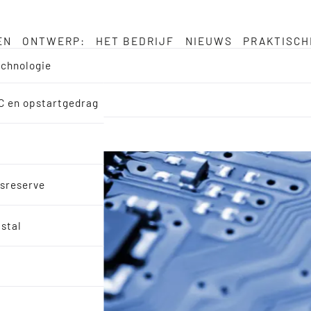
EN
ONTWERP:
HET BEDRIJF
NIEUWS
PRAKTISCH
echnologie
MC en opstartgedrag
dsreserve
istal