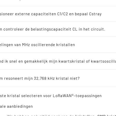
soscillatoren
en
ioneer externe capaciteiten C1/C2 en bepaal Cstray
8 kHz oplossingen
n controleer de belastingscapaciteit CL in het circuit.
Kwarts kristallen, SMD
en
lingen van MHz oscillerende kristallen
oscillerende kristalle
erkopers
SPXO producten Komá
nd ik snel en gemakkelijk mijn kwartskristal of kwartsoscill
ische resonatoren
U zoekt in
Komárom-Esztergom
kwarts kristallen
, SM
kristallen
, in verschillende kHz - MHz bereiken, of
klo
 resoneert mijn 32,768 kHz kristal niet?
Low Power - Ultra Low Power, SMD, MEMS, SILIZIUM en
Dan bent u bij ons aan het juiste adres.
verwijzing
Wij bieden ook
Voltage Controlled Crystal Oscillator
iste kristal selecteren voor LoRaWAN®-toepassingen
SMD OCXO en
keramische resonatoren
en
keramische 
Esztergom
. Onze producten zijn allemaal van hoge k
ale aanbiedingen
snel leveren, in kleinere en grotere hoeveelheden.