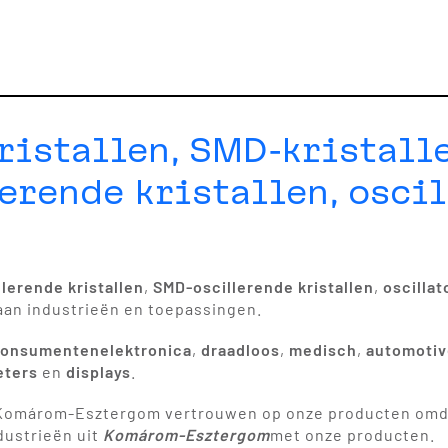
istallen, SMD-kristalle
erende kristallen, oscil
llerende kristallen
,
SMD-oscillerende kristallen
,
oscilla
aan industrieën en toepassingen.
onsumentenelektronica
,
draadloos
,
medisch
,
automoti
eters
en
displays
.
n Komárom-Esztergom vertrouwen op onze producten omda
dustrieën uit
Komárom-Esztergom
met onze producten.