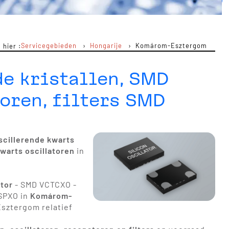
Servicegebieden
Hongarije
Komárom-Esztergom
 hier :
de kristallen, SMD
toren, filters SMD
scillerende kwarts
warts oscillatoren
in
tor
- SMD VCTCXO -
 SPXO in
Komárom-
Esztergom relatief