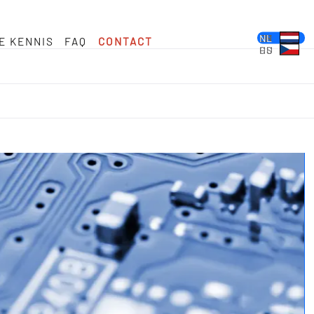
DE
EN
FR
ES
PL
IT
NL
E KENNIS
FAQ
CONTACT
HU
CS