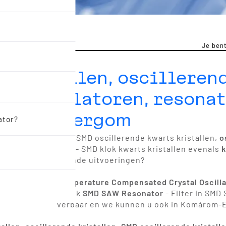
Je bent
 kristallen, oscilleren
n, oscillatoren, resona
rom-Esztergom
ator?
D kwarts kristallen, SMD oscillerende kwarts kristallen,
o
k kwarts kristallen
- SMD klok kwarts kristallen evenals
k
 ook in verschillende uitvoeringen?
- SMD VCXO en
Temperature Compensated Crystal Oscilla
filters
(SMD) en ook
SMD SAW Resonator
- Filter in SMD
waliteit, lang leverbaar en we kunnen u ook in Komárom-