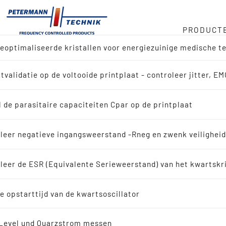
PRODUCT
optimaliseerde kristallen voor energiezuinige medische t
oorraad
tor
tvalidatie op de voltooide printplaat - controleer jitter, E
ctoverzicht
 kHz
e
 de parasitaire capaciteiten Cpar op de printplaat
n naar referentie-ontwerp
sketen
leer negatieve ingangsweerstand -Rneg en zwenk veilighei
ssing zoeken
leer de ESR (Equivalente Serieweerstand) van het kwartskr
id
lerende kwartskristallen
e opstarttijd van de kwartsoscillator
scillerende kwartskristallen
Level und Quarzstrom messen