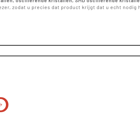
tallen, oscillerende kristallen, SMD oscillerende kristall
zer, zodat u precies dat product krijgt dat u echt nodi