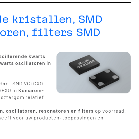
de kristallen, SMD
toren, filters SMD
scillerende kwarts
warts oscillatoren
in
tor
- SMD VCTCXO -
 SPXO in
Komárom-
Esztergom relatief
en, oscillatoren, resonatoren en filters
op voorraad.
g heeft voor uw producten, toepassingen en