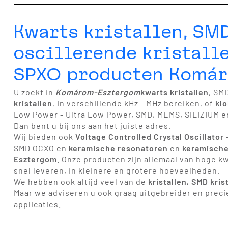
Kwarts kristallen, SMD
oscillerende kristalle
SPXO producten Komá
U zoekt in
Komárom-Esztergom
kwarts kristallen
, SM
kristallen
, in verschillende kHz - MHz bereiken, of
klo
Low Power - Ultra Low Power, SMD, MEMS, SILIZIUM en
Dan bent u bij ons aan het juiste adres.
Wij bieden ook
Voltage Controlled Crystal Oscillator
SMD OCXO en
keramische resonatoren
en
keramische 
Esztergom
. Onze producten zijn allemaal van hoge k
snel leveren, in kleinere en grotere hoeveelheden.
We hebben ook altijd veel van de
kristallen, SMD kris
Maar we adviseren u ook graag uitgebreider en precie
applicaties.