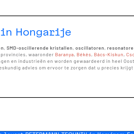
in Hongarije
en
,
SMD-oscillerende kristallen
,
oscillatoren
,
resonatore
e provincies, waaronder
Baranya
,
Békés
,
Bács-Kiskun
,
Cs
gen en industrieën en worden gewaardeerd in heel Oosten
skundig advies om ervoor te zorgen dat u precies krijgt