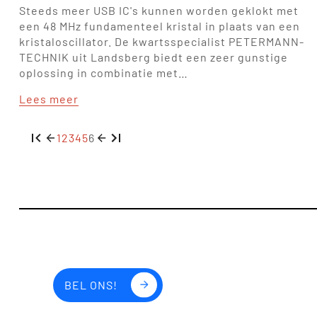
Steeds meer USB IC's kunnen worden geklokt met
een 48 MHz fundamenteel kristal in plaats van een
kristaloscillator. De kwartsspecialist PETERMANN-
TECHNIK uit Landsberg biedt een zeer gunstige
oplossing in combinatie met…
Lees meer
1
2
3
4
5
6
BEL ONS!