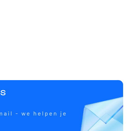
ns
mail - we helpen je