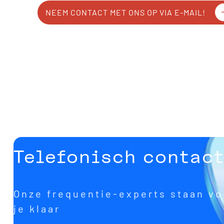
NEEM CONTACT MET ONS OP VIA E-MAIL!
Telefonisch contac
Onze frequentie-experts staan vo
je klaar