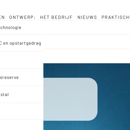
EN
ONTWERP:
HET BEDRIJF
NIEUWS
PRAKTISCH
echnologie
MC en opstartgedrag
dsreserve
s en
istal
n