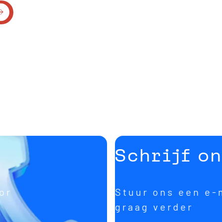
t
Schrijf o
or
Stuur ons een e-
graag verder