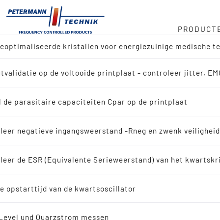
PRODUCT
optimaliseerde kristallen voor energiezuinige medische t
oorraad
tor
tvalidatie op de voltooide printplaat - controleer jitter, E
ctoverzicht
 kHz
e
 de parasitaire capaciteiten Cpar op de printplaat
n naar referentie-ontwerp
sketen
leer negatieve ingangsweerstand -Rneg en zwenk veilighei
ssing zoeken
Laatste nieuw
leer de ESR (Equivalente Serieweerstand) van het kwartskr
id
lerende kwartskristallen
ontwikkelinge
e opstarttijd van de kwartsoscillator
scillerende kwartskristallen
Level und Quarzstrom messen