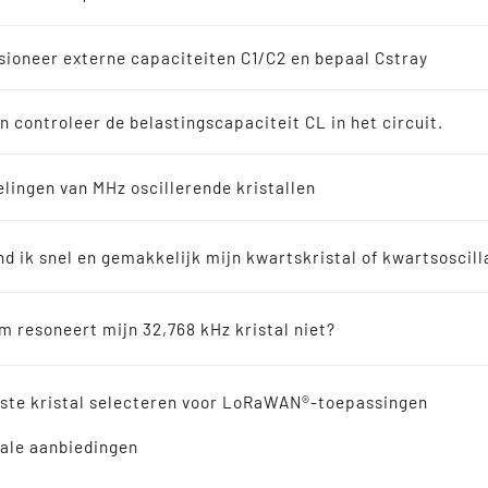
soscillatoren
en
ioneer externe capaciteiten C1/C2 en bepaal Cstray
8 kHz oplossingen
n controleer de belastingscapaciteit CL in het circuit.
en
lingen van MHz oscillerende kristallen
erkopers
nd ik snel en gemakkelijk mijn kwartskristal of kwartsoscill
ische resonatoren
 resoneert mijn 32,768 kHz kristal niet?
verwijzing
iste kristal selecteren voor LoRaWAN®-toepassingen
10-09-2013
Aangemaakt door Roland Petermann
ale aanbiedingen
48 MHz BASE TONE QUARTZ VOOR USB