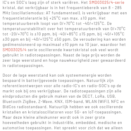
IC's en SOC's laag zijn of sterk variëren. Het
SMD03025/4-serie
kristal, dat verkrijgbaar is in het frequentiebereik van 8 - 285
MHz (oscillatiemodus: AT fundamenteel), is verkrijgbaar met een
frequentietolerantie bij +25°C van max. ±10 ppm. Het
temperatuurbereik loopt van 0/+70°C tot -40/+125°C. De
temperatuurstabiliteit over het temperatuurbereik van 0/+70°C
tot -20/+70°C is ±10 ppm, bij -40/+85°C ±15 ppm, bij -40/+105°C
±30 ppm en bij -40/+125°C ±50 ppm. De veroudering kan worden
gedimensioneerd op maximaal ±10 ppm na 10 jaar, waardoor het
SMD03025/4
serie oscillerende kwartskristal ook veel wordt
gebruikt in radiotoepassingen. Naast de lage prijs worden de
zeer lage weerstand en hoge nauwkeurigheid zeer gewaardeerd
in radiotoepassingen.
Door de lage weerstand kan ook systeemenergie worden
bespaard in batterijgevoede toepassingen. Natuurlijk zijn
referentieontwerpen voor alle radio-IC's en radio-SOC's op de
markt ook bij ons verkrijgbaar. De radiotoepassingen zijn alle
eindproducten die gebruik maken van de DECT, LoRa, USB,
Bluetooth ZigBee, Z-Wave, KNX, ISM-band, WLAN (WiFi), NFC en
BidCos radiostandaard. Natuurlijk hebben we ook oscillerende
kristallen en kristaloscillatoren voor 5G- en IoT-toepassingen.
Maar deze kleine alleskunner wordt ook in zeer grote
hoeveelheden gebruikt in industriële, embedded, medische en
automotive toepassingen. Het spreekt voor zich dat we alleen