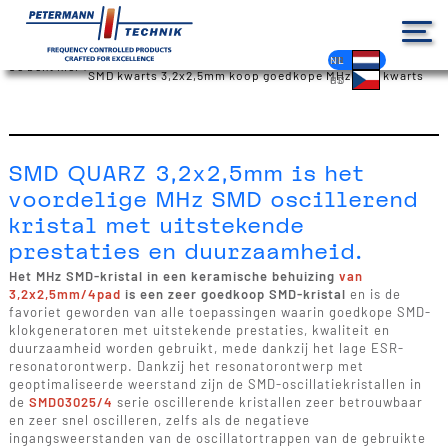
Producten
Speciale aanbiedingen
DE
EN
FR
ES
PL
IT
NL
Je bent hier :
SMD kwarts 3,2x2,5mm koop goedkope MHz SMD kwarts
HU
CS
SMD QUARZ 3,2x2,5mm is het
voordelige MHz SMD oscillerend
kristal met uitstekende
prestaties en duurzaamheid.
Het MHz SMD-kristal in een keramische behuizing
van
3,2x2,5mm/4pad
is een zeer goedkoop SMD-kristal
en is de
favoriet geworden van alle toepassingen waarin goedkope SMD-
klokgeneratoren met uitstekende prestaties, kwaliteit en
duurzaamheid worden gebruikt, mede dankzij het lage ESR-
resonatorontwerp. Dankzij het resonatorontwerp met
geoptimaliseerde weerstand zijn de SMD-oscillatiekristallen in
de
SMD03025/4
serie oscillerende kristallen zeer betrouwbaar
en zeer snel oscilleren, zelfs als de negatieve
ingangsweerstanden van de oscillatortrappen van de gebruikte