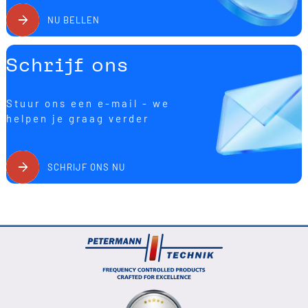
voordelige SMD-kwarts 3,2x2,5 mm willen aanschaffen.
NU BELLEN
Schrijf ons
Stuur ons een e-mail - we
helpen je graag verder
SCHRIJF ONS NU