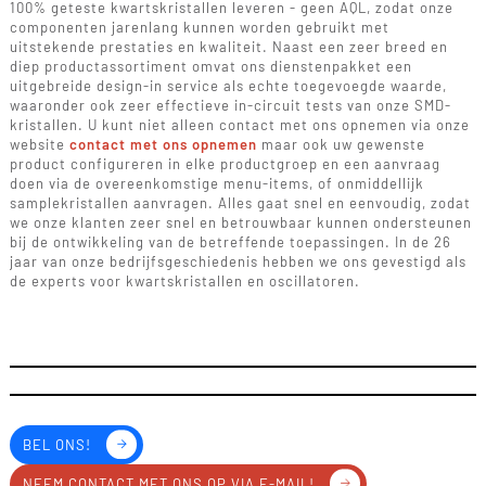
100% geteste kwartskristallen leveren - geen AQL, zodat onze
componenten jarenlang kunnen worden gebruikt met
uitstekende prestaties en kwaliteit. Naast een zeer breed en
diep productassortiment omvat ons dienstenpakket een
uitgebreide design-in service als echte toegevoegde waarde,
waaronder ook zeer effectieve in-circuit tests van onze SMD-
kristallen. U kunt niet alleen contact met ons opnemen via onze
website
contact met ons opnemen
maar ook uw gewenste
product configureren in elke productgroep en een aanvraag
doen via de overeenkomstige menu-items, of onmiddellijk
samplekristallen aanvragen. Alles gaat snel en eenvoudig, zodat
we onze klanten zeer snel en betrouwbaar kunnen ondersteunen
bij de ontwikkeling van de betreffende toepassingen. In de 26
jaar van onze bedrijfsgeschiedenis hebben we ons gevestigd als
de experts voor kwartskristallen en oscillatoren.
BEL ONS!
NEEM CONTACT MET ONS OP VIA E-MAIL!