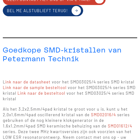
BEL ME ALSTUBLIEFT TERUG!
Goedkope SMD-kristallen van
Petermann Technik
L
ink naar de datasheet
voor het SMD03025/4 series SMD kristal
Link naar de sample besteltool
voor het SMD03025/4 series SMD
kristal
Link naar de besteltool
voor het SMD03025/4 series SMD
kristal
Als het 3,2x2,5mm/4pad kristal te groot voor u is, kunt u het
2,0x1,6mm/4pad oscillerend kristal van de
SMD02016/4
series
gebruiken of de nog kleinere klokgenerator in de
1,6x1,2mm/4pad SMD keramische behuizing van de
SMD01612/4
series. Deze twee MHz kwartsversies zijn ook voorzien van het
LOW ESR resonatorontwerp. Neem contact met ons op - uw