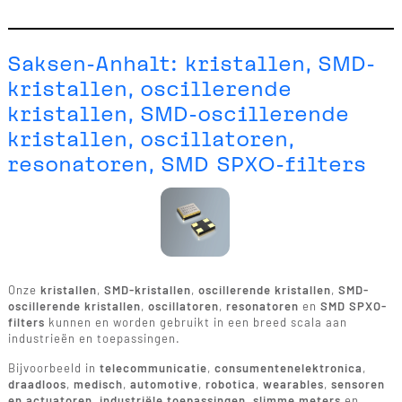
Saksen-Anhalt: kristallen, SMD-
kristallen, oscillerende
kristallen, SMD-oscillerende
kristallen, oscillatoren,
resonatoren, SMD SPXO-filters
Onze
kristallen
,
SMD-kristallen
,
oscillerende kristallen
,
SMD-
oscillerende kristallen
,
oscillatoren
,
resonatoren
en
SMD SPXO-
filters
kunnen en worden gebruikt in een breed scala aan
industrieën en toepassingen.
Bijvoorbeeld in
telecommunicatie
,
consumentenelektronica
,
draadloos
,
medisch
,
automotive
,
robotica
,
wearables
,
sensoren
en actuatoren
,
industriële toepassingen
,
slimme meters
en