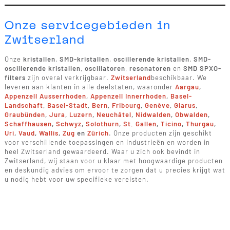
Onze servicegebieden in
Zwitserland
Onze
kristallen
,
SMD-kristallen
,
oscillerende kristallen
,
SMD-
oscillerende kristallen
,
oscillatoren
,
resonatoren
en
SMD SPXO-
filters
zijn overal verkrijgbaar.
Zwitserland
beschikbaar. We
leveren aan klanten in alle deelstaten, waaronder
Aargau
,
Appenzell Ausserrhoden
,
Appenzell Innerrhoden
,
Basel-
Landschaft
,
Basel-Stadt
,
Bern
,
Fribourg
,
Genève
,
Glarus
,
Graubünden
,
Jura
,
Luzern
,
Neuchâtel
,
Nidwalden
,
Obwalden
,
Schaffhausen
,
Schwyz
,
Solothurn
,
St. Gallen
,
Ticino
,
Thurgau
,
Uri
,
Vaud
,
Wallis
,
Zug
en
Zürich
. Onze producten zijn geschikt
voor verschillende toepassingen en industrieën en worden in
heel Zwitserland gewaardeerd. Waar u zich ook bevindt in
Zwitserland, wij staan voor u klaar met hoogwaardige producten
en deskundig advies om ervoor te zorgen dat u precies krijgt wat
u nodig hebt voor uw specifieke vereisten.