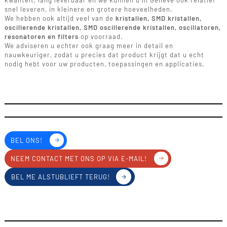
kwaliteit, lang leverbaar en we kunnen u in Genève ook relatief
snel leveren, in kleinere en grotere hoeveelheden.
We hebben ook altijd veel van de
kristallen, SMD kristallen,
oscillerende kristallen, SMD oscillerende kristallen, oscillatoren,
resonatoren en filters
op voorraad.
We adviseren u echter ook graag meer in detail en
nauwkeuriger, zodat u precies dat product krijgt dat u echt
nodig hebt voor uw producten, toepassingen en applicaties.
BEL ONS!
NEEM CONTACT MET ONS OP VIA E-MAIL!
BEL ME ALSTUBLIEFT TERUG!